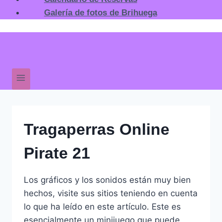
Calendario de Reservas
Galería de fotos de Brihuega
Tragaperras Online
Si estÃ¡s buscando opciones de entretenimiento
digital, es importante conocer las caracterÃ­sticas
Pirate 21
y condiciones de las plataformas disponibles. En
esta guÃ­a sobre los
mejores casinos online con
Los gráficos y los sonidos están muy bien
bono sin depÃ³sito en EspaÃ±a 2026
hechos, visite sus sitios teniendo en cuenta
encontrarÃ¡s informaciÃ³n Ãºtil para comparar
lo que ha leído en este artículo. Este es
promociones y novedades del sector.