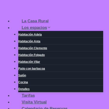
Saltar
al
contenido
La Casa Rural
Los espacios
Habitación Adela
Habitación Anta
Habitación Clemente
Habitación Folgado
Habitación Vilar
Patio con barbacoa
Salón
Cocina
Detalles
Tarifas
Visita Virtual