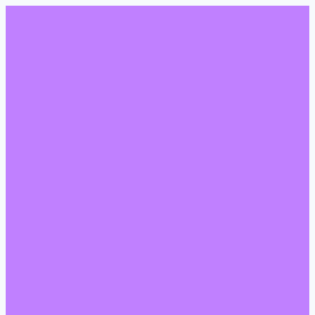
Saltar
al
contenido