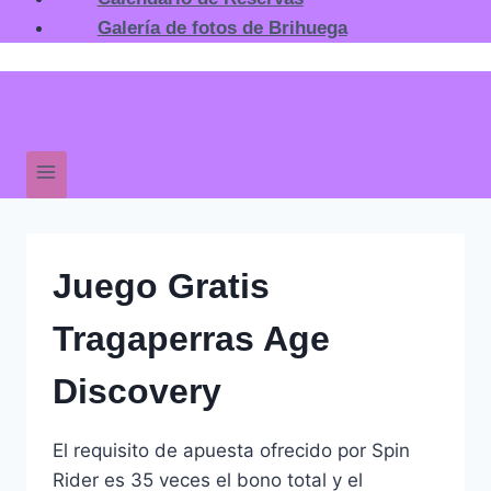
Galería de fotos de Brihuega
Juego Gratis
Si estÃ¡s buscando opciones de entretenimiento
digital, es importante conocer las caracterÃ­sticas
Tragaperras Age
y condiciones de las plataformas disponibles. En
esta guÃ­a sobre los
mejores casinos online con
Discovery
bono sin depÃ³sito en EspaÃ±a 2026
encontrarÃ¡s informaciÃ³n Ãºtil para comparar
El requisito de apuesta ofrecido por Spin
promociones y novedades del sector.
Rider es 35 veces el bono total y el