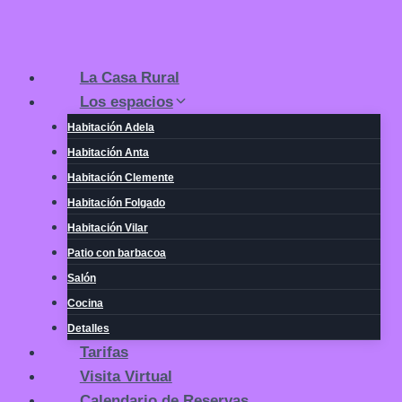
Saltar
al
contenido
La Casa Rural
Los espacios
Habitación Adela
Habitación Anta
Habitación Clemente
Habitación Folgado
Habitación Vilar
Patio con barbacoa
Salón
Cocina
Detalles
Tarifas
Visita Virtual
Calendario de Reservas