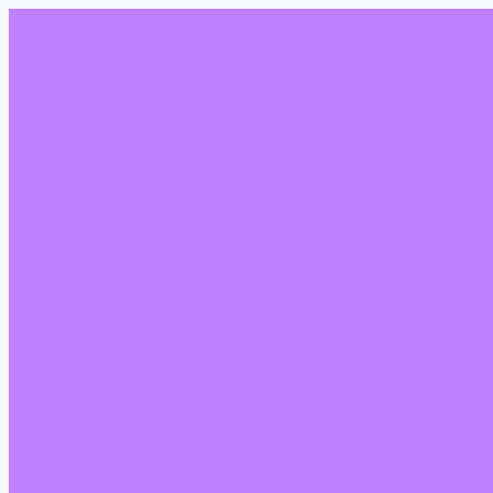
Saltar
al
contenido