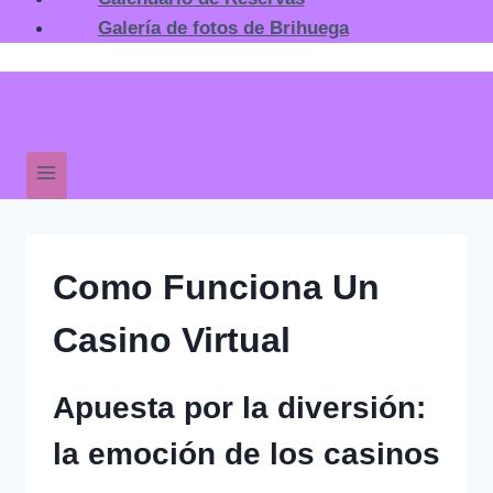
Calendario de Reservas
Galería de fotos de Brihuega
Como Funciona Un
Si estÃ¡s buscando opciones de entretenimiento
digital, es importante conocer las caracterÃ­sticas
Casino Virtual
y condiciones de las plataformas disponibles. En
esta guÃ­a sobre los
mejores casinos online con
Apuesta por la diversión:
bono sin depÃ³sito en EspaÃ±a 2026
encontrarÃ¡s informaciÃ³n Ãºtil para comparar
la emoción de los casinos
promociones y novedades del sector.