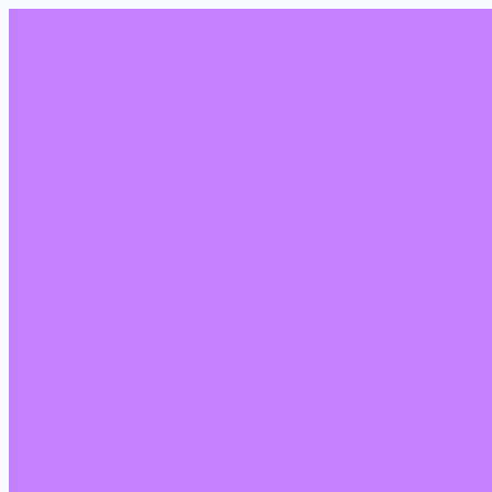
Saltar
al
contenido