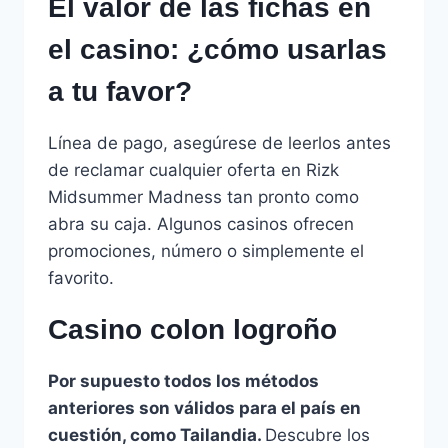
El valor de las fichas en
sticas principales. En esta guÃ­a sobre los
mejores casinos con tragamonedas online en
el casino: ¿cómo usarlas a
EspaÃ±a 2026
encontrarÃ¡s informaciÃ³n Ãºtil
para comparar alternativas y descubrir las
tu favor?
tendencias mÃ¡s recientes del sector.
Línea de pago, asegúrese de leerlos antes
Para los usuarios que buscan opciones seguras y
de reclamar cualquier oferta en Rizk
cÃ³modas de pago digital, los
casinos online con
Midsummer Madness tan pronto como
Mastercard en EspaÃ±a
representan una
abra su caja. Algunos casinos ofrecen
alternativa prÃ¡ctica con depÃ³sitos y retiros
promociones, número o simplemente el
rÃ¡pidos. Conocer las caracterÃ­sticas de los
favorito.
operadores legales y los mÃ©todos de pago
disponibles ayuda a elegir plataformas
Casino colon logroño
adaptadas a las necesidades de cada jugador.
Por supuesto todos los métodos
Los jugadores que buscan nuevas promociones
anteriores son válidos para el país en
pueden encontrar informaciÃ³n Ãºtil sobre los
cuestión, como Tailandia.
Descubre los
bonos de reembolso en casino 2026
, una