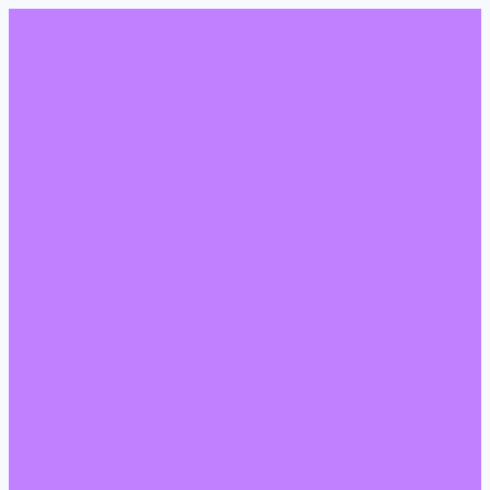
Saltar
al
contenido